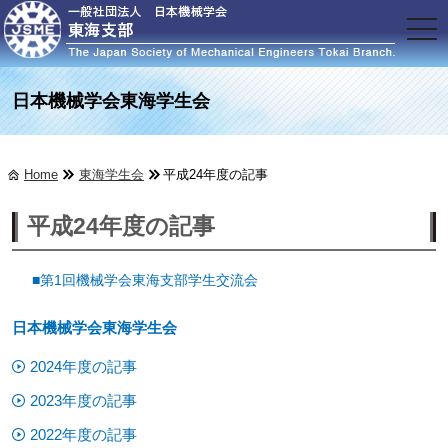
t
o
g
g
l
日本機械学会東海学生会
e
n
a
v
Home
東海学生会
平成24年度の記事
i
g
a
平成24年度の記事
t
i
o
n
■第1回機械学会東海支部学生交流会
日本機械学会東海学生会
2024年度の記事
2023年度の記事
2022年度の記事